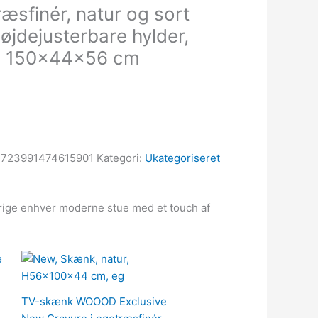
ræsfinér, natur og sort
øjdejusterbare hylder,
g, 150x44x56 cm
723991474615901
Kategori:
Ukategoriseret
erige enhver moderne stue med et touch af
TV-skænk WOOOD Exclusive
r..