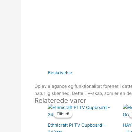
Beskrivelse
Oplev elegance og funktionalitet forenet i de
naturlig skønhed. Dette TV-skab, som er en de
Relaterede varer
Den
Den
oprindelige
aktuelle
Tilbud!
Tilbud!
pris
pris
var:
er:
Ethnicraft PI TV Cupboard –
HAY
26,679.00kr..
21,343.20kr..