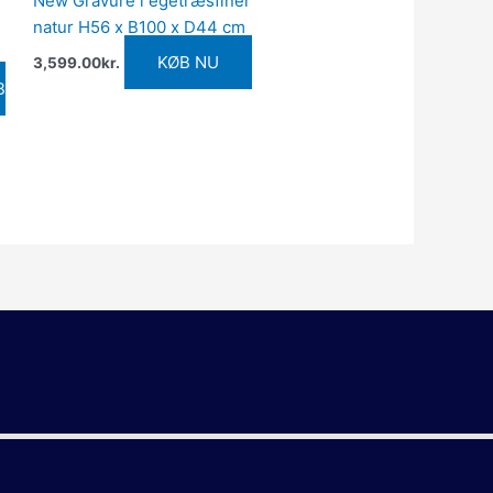
New Gravure i egetræsfinér
natur H56 x B100 x D44 cm
KØB NU
3,599.00
kr.
B