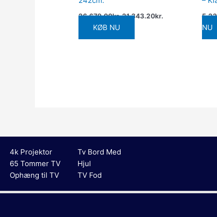
242cm.
– Kl
26,679.00
kr.
21,343.20
kr.
5,23
KØB NU
NU
4k Projektor
Tv Bord Med
65 Tommer TV
Hjul
Ophæng til TV
TV Fod