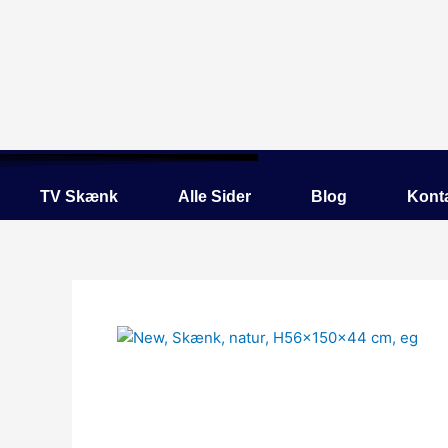
Gå
til
indholdet
TV Skænk
Alle Sider
Blog
Kont