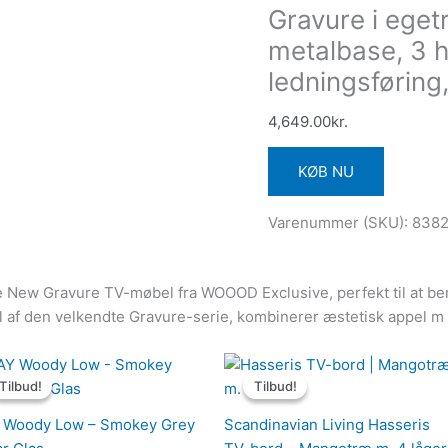
Gravure i eget
metalbase, 3 h
ledningsførin
4,649.00
kr.
KØB NU
Varenummer (SKU):
8382
tte New Gravure TV-møbel fra WOOOD Exclusive, perfekt til at b
l af den velkendte Gravure-serie, kombinerer æstetisk appel m
Den
Den
Den
Den
oprindelige
aktuelle
oprindelige
aktuelle
Tilbud!
Tilbud!
Tilbud!
Tilbud!
pris
pris
pris
pris
var:
er:
var:
er:
 Woody Low – Smokey Grey
Scandinavian Living Hasseris
5,239.00kr..
4,191.20kr..
12,599.00kr..
7,349.00k