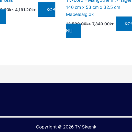
ar Glas
TV-bord – Mangotræ m. 4 låger
140 cm x 53 cm x 32.5 cm |
KØB
9.00
kr.
4,191.20
kr.
Møbelsalg.dk
KØ
12,599.00
kr.
7,349.00
kr.
NU
Copyright © 2026
TV Skænk